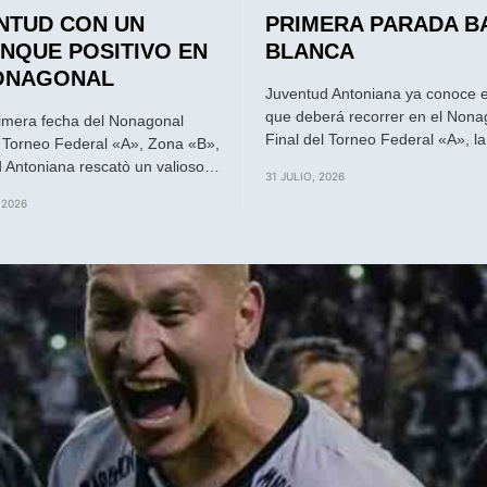
NTUD CON UN
PRIMERA PARADA B
NQUE POSITIVO EN
BLANCA
ONAGONAL
Juventud Antoniana ya conoce 
que deberá recorrer en el Nona
rimera fecha del Nonagonal
Final del Torneo Federal «A», l
l Torneo Federal «A», Zona «B»,
 Antoniana rescatò un valioso…
31 JULIO, 2026
 2026