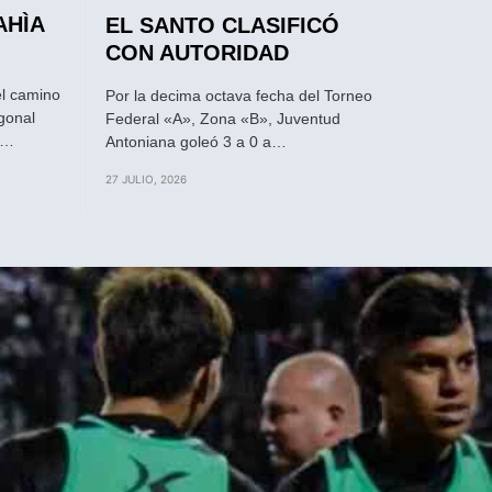
AHÌA
EL SANTO CLASIFICÓ
CON AUTORIDAD
el camino
Por la decima octava fecha del Torneo
gonal
Federal «A», Zona «B», Juventud
a…
Antoniana goleó 3 a 0 a…
27 JULIO, 2026