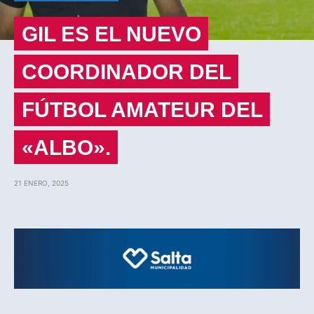
GIL ES EL NUEVO
COORDINADOR DEL
FÚTBOL AMATEUR DEL
«ALBO».
21 ENERO, 2025