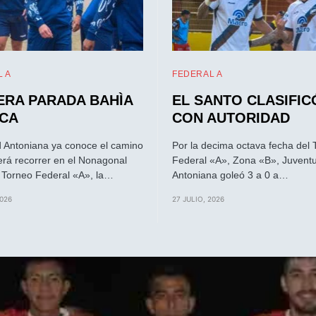
 A
FEDERAL A
ERA PARADA BAHÌA
EL SANTO CLASIFIC
CA
CON AUTORIDAD
 Antoniana ya conoce el camino
Por la decima octava fecha del 
rá recorrer en el Nonagonal
Federal «A», Zona «B», Juvent
l Torneo Federal «A», la…
Antoniana goleó 3 a 0 a…
2026
27 JULIO, 2026