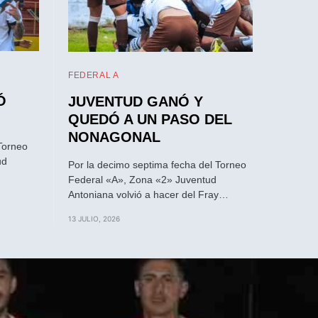
FEDERAL A
Ó
JUVENTUD GANÓ Y
QUEDÓ A UN PASO DEL
NONAGONAL
Torneo
ud
Por la decimo septima fecha del Torneo
Federal «A», Zona «2» Juventud
Antoniana volvió a hacer del Fray…
13 JULIO, 2026