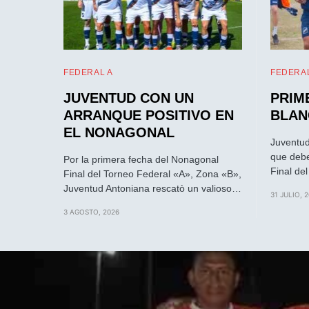
FEDERAL A
FEDERAL
JUVENTUD CON UN
PRIM
ARRANQUE POSITIVO EN
BLAN
EL NONAGONAL
Juventud
que debe
Por la primera fecha del Nonagonal
Final de
Final del Torneo Federal «A», Zona «B»,
Juventud Antoniana rescatò un valioso…
31 JULIO, 
3 AGOSTO, 2026