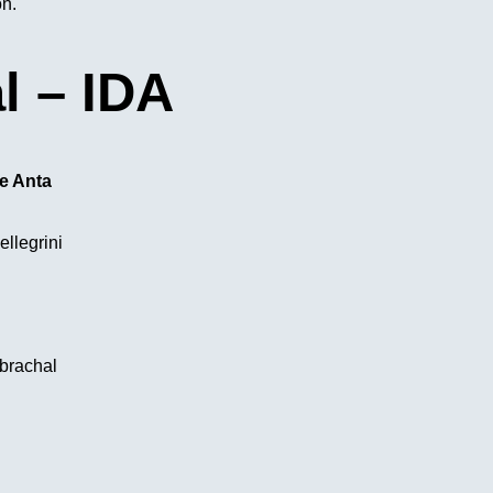
on.
al – IDA
de Anta
llegrini
brachal
n