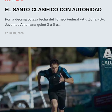
FEDERAL A
EL SANTO CLASIFICÓ CON AUTORIDAD
Por la decima octava fecha del Torneo Federal «A», Zona «B»,
Juventud Antoniana goleó 3 a 0 a…
27 JULIO, 2026