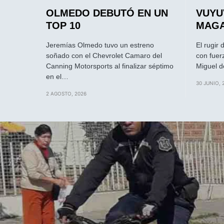
OLMEDO DEBUTÓ EN UN
VUYU
TOP 10
MAG
Jeremías Olmedo tuvo un estreno
El rugir 
soñado con el Chevrolet Camaro del
con fuer
Canning Motorsports al finalizar séptimo
Miguel 
en el…
30 JUNIO, 
2 AGOSTO, 2026