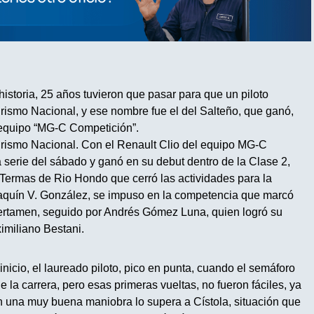
historia, 25 años tuvieron que pasar para que un piloto
rismo Nacional, y ese nombre fue el del Salteño, que ganó,
 equipo “MG-C Competición”.
Turismo Nacional. Con el Renault Clio del equipo MG-C
a serie del sábado y ganó en su debut dentro de la Clase 2,
to Termas de Rio Hondo que cerró las actividades para la
Joaquín V. González, se impuso en la competencia que marcó
 certamen, seguido por Andrés Gómez Luna, quien logró su
ximiliano Bestani.
nicio, el laureado piloto, pico en punta, cuando el semáforo
 la carrera, pero esas primeras vueltas, no fueron fáciles, ya
 una muy buena maniobra lo supera a Cístola, situación que