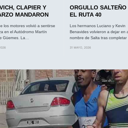
VICH, CLAPIER Y
ORGULLO SALTEÑO
ARZO MANDARON
EL RUTA 40
de los motores volvió a sentirse
Los hermanos Luciano y Kevin
za en el Autódromo Martín
Benavides volvieron a dejar en a
de Güemes. La…
nombre de Salta tras completa
2026
31 MAYO, 2026