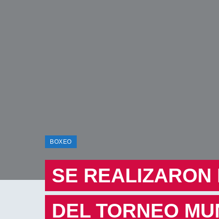
BOXEO
SE REALIZARON 
DEL TORNEO MU