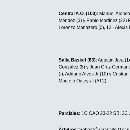
Central A.O. (100):
Manuel Alonso 
Méndez (3) y Pablo Martínez (22) FI
Lorenzo Manazero (0), 12.- Alexis 
Salta Basket (83):
Agustín Jara (1
González (8) y Juan Cruz Germano 
(-), Adriano Alves Jr (10) y Cristi
Marcelo Outeyral (AT2)
Parciales:
1C CAO 23-22 SB, 2C 22
Árbitros:
Sebastián Vasallo (1er j