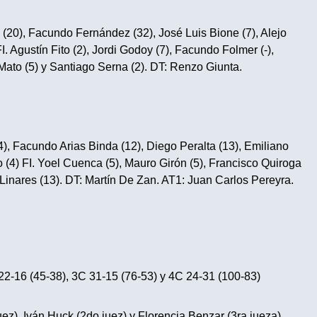
(20), Facundo Fernández (32), José Luis Bione (7), Alejo
. Agustín Fito (2), Jordi Godoy (7), Facundo Folmer (-),
Mato (5) y Santiago Serna (2). DT: Renzo Giunta.
4), Facundo Arias Binda (12), Diego Peralta (13), Emiliano
(4) FI. Yoel Cuenca (5), Mauro Girón (5), Francisco Quiroga
an Linares (13). DT: Martín De Zan. AT1: Juan Carlos Pereyra.
-16 (45-38), 3C 31-15 (76-53) y 4C 24-31 (100-83)
uez), Iván Huck (2do juez) y Florencia Benzar (3ra jueza)