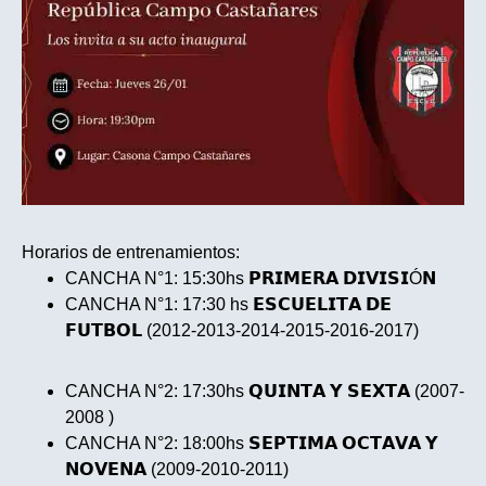
Horarios de entrenamientos:
CANCHA N°1: 15:30hs 𝗣𝗥𝗜𝗠𝗘𝗥𝗔 𝗗𝗜𝗩𝗜𝗦𝗜Ó𝗡
CANCHA N°1: 17:30 hs 𝗘𝗦𝗖𝗨𝗘𝗟𝗜𝗧𝗔 𝗗𝗘
𝗙𝗨𝗧𝗕𝗢𝗟 (2012-2013-2014-2015-2016-2017)
CANCHA N°2: 17:30hs 𝗤𝗨𝗜𝗡𝗧𝗔 𝗬 𝗦𝗘𝗫𝗧𝗔 (2007-
2008 )
CANCHA N°2: 18:00hs 𝗦𝗘𝗣𝗧𝗜𝗠𝗔 𝗢𝗖𝗧𝗔𝗩𝗔 𝗬
𝗡𝗢𝗩𝗘𝗡𝗔 (2009-2010-2011)