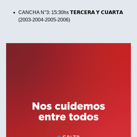
CANCHA N°3: 15:30hs 𝗧𝗘𝗥𝗖𝗘𝗥𝗔 𝗬 𝗖𝗨𝗔𝗥𝗧𝗔
(2003-2004-2005-2006)