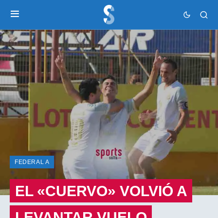
FEDERAL A
EL «CUERVO» VOLVIÓ A
LEVANTAR VUELO