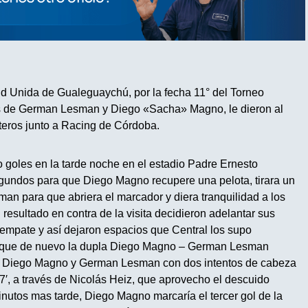
ud Unida de Gualeguaychú, por la fecha 11° del Torneo
s de German Lesman y Diego «Sacha» Magno, le dieron al
nteros junto a Racing de Córdoba.
 goles en la tarde noche en el estadio Padre Ernesto
gundos para que Diego Magno recupere una pelota, tirara un
an para que abriera el marcador y diera tranquilidad a los
l resultado en contra de la visita decidieron adelantar sus
 empate y así dejaron espacios que Central los supo
sí que de nuevo la dupla Diego Magno – German Lesman
 de Diego Magno y German Lesman con dos intentos de cabeza
37′, a través de Nicolás Heiz, que aprovecho el descuido
nutos mas tarde, Diego Magno marcaría el tercer gol de la