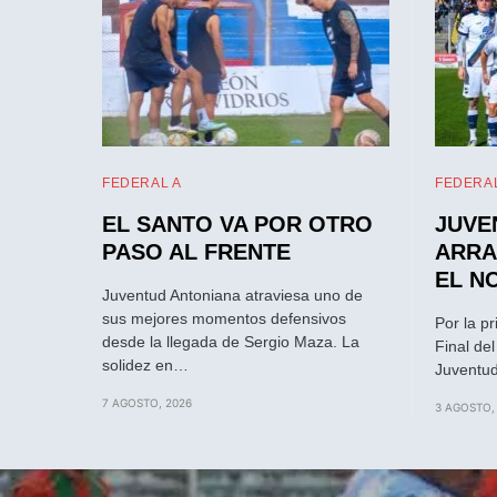
FEDERAL A
FEDERAL
EL SANTO VA POR OTRO
JUVE
PASO AL FRENTE
ARRA
EL N
Juventud Antoniana atraviesa uno de
sus mejores momentos defensivos
Por la p
desde la llegada de Sergio Maza. La
Final de
solidez en…
Juventud
7 AGOSTO, 2026
3 AGOSTO,