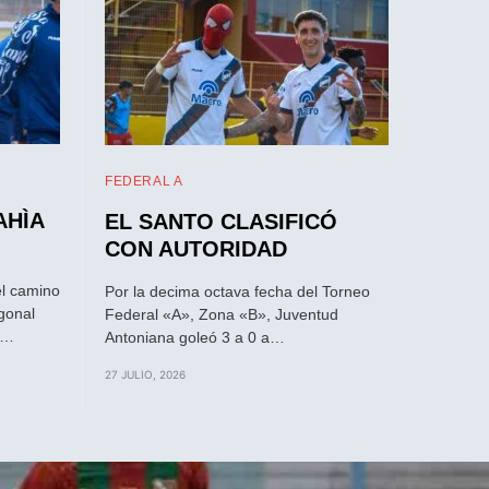
FEDERAL A
AHÌA
EL SANTO CLASIFICÓ
CON AUTORIDAD
el camino
Por la decima octava fecha del Torneo
gonal
Federal «A», Zona «B», Juventud
a…
Antoniana goleó 3 a 0 a…
27 JULIO, 2026