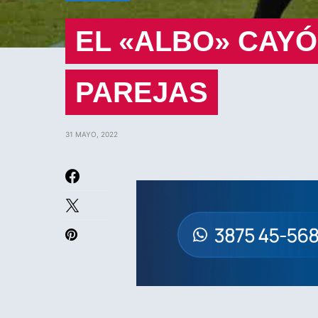
EL «ALBO» CAYÓ
PAREJAS
31 MAYO, 2022