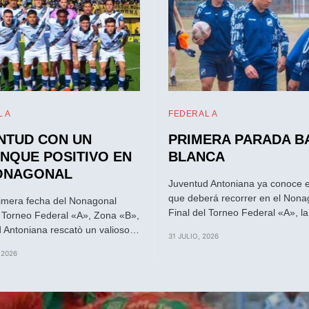
 A
FEDERAL A
NTUD CON UN
PRIMERA PARADA B
NQUE POSITIVO EN
BLANCA
ONAGONAL
Juventud Antoniana ya conoce 
que deberá recorrer en el Nona
rimera fecha del Nonagonal
Final del Torneo Federal «A», l
l Torneo Federal «A», Zona «B»,
 Antoniana rescatò un valioso…
31 JULIO, 2026
 2026