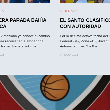
 A
FEDERAL A
ERA PARADA BAHÌA
EL SANTO CLASIFIC
CA
CON AUTORIDAD
 Antoniana ya conoce el camino
Por la decima octava fecha del 
rá recorrer en el Nonagonal
Federal «A», Zona «B», Juvent
l Torneo Federal «A», la…
Antoniana goleó 3 a 0 a…
2026
27 JULIO, 2026