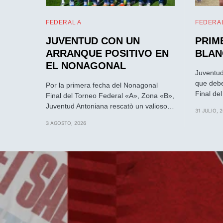
FEDERAL A
FEDERAL
JUVENTUD CON UN
PRIM
ARRANQUE POSITIVO EN
BLAN
EL NONAGONAL
Juventud
que debe
Por la primera fecha del Nonagonal
Final de
Final del Torneo Federal «A», Zona «B»,
Juventud Antoniana rescatò un valioso…
31 JULIO, 
3 AGOSTO, 2026