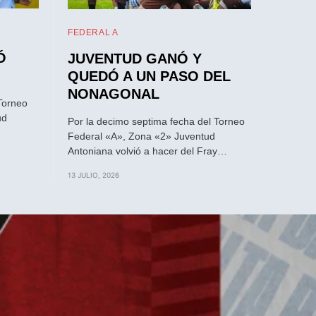
FEDERAL A
Ó
JUVENTUD GANÓ Y
QUEDÓ A UN PASO DEL
NONAGONAL
Torneo
ud
Por la decimo septima fecha del Torneo
Federal «A», Zona «2» Juventud
Antoniana volvió a hacer del Fray…
13 JULIO, 2026