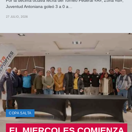
Por la decima octava fecha del Torneo Federal «A», Zona «B»,
Juventud Antoniana goleó 3 a 0 a…
27 JULIO, 2026
COPA SALTA
EL MIERCOLES COMIENZA