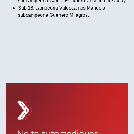
subcampeona Garcia Escudero, Josefina de Jujuy.
Sub 18: campeona Valdecantos Manuela,
subcampeona Guerrero Milagros.