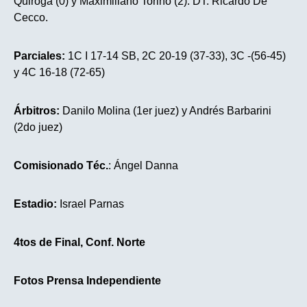
Quiroga (0) y Maximiliano Torino (2). DT: Ricardo De
Cecco.
Parciales:
1C I 17-14 SB, 2C 20-19 (37-33), 3C -(56-45)
y 4C 16-18 (72-65)
Árbitros:
Danilo Molina (1er juez) y Andrés Barbarini
(2do juez)
Comisionado Téc.
: Ángel Danna
Estadio:
Israel Parnas
4tos
de Final,
Conf. Norte
Fotos Prensa
Independiente