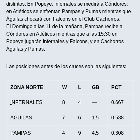
distintos. En Popeye, Infernales se medirá a Cóndores;
en Atléticos se enfrentan Pampas y Pumas mientras que
Águilas chocará con Falcons en el Club Cachorros.
El Domingo a las 11 de la mañana, Pampas recibe a
Cóndores en Atléticos mientras que a las 15:30 en
Popeye jugarán Infernales y Falcons, y en Cachorros
Águilas y Pumas.
Las posiciones antes de los cruces son las siguientes:
ZONA NORTE
W
L
GB
PCT
I
NFERNALES
8
4
—
0.667
AGUILAS
7
6
1.5
0.538
PAMPAS
4
9
4.5
0.308