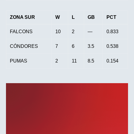
ZONA SUR
W
L
GB
PCT
FALCONS
10
2
—
0.833
CÓNDORES
7
6
3.5
0.538
PUMAS
2
11
8.5
0.154