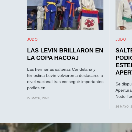
JUDO
JUDO
LAS LEVIN BRILLARON EN
SALT
LA COPA HACOAJ
PODI
ESTE
Las hermanas salteñas Candelaria y
APER
Ernestina Levín volvieron a destacarse a
nivel nacional tras conseguir importantes
Se dispu
podios en…
Apertura
Nodo Tec
27 MAYO, 2026
26 MAYO, 