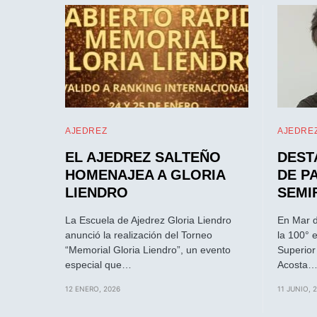
AJEDREZ
AJEDRE
EL AJEDREZ SALTEÑO
DEST
HOMENAJEA A GLORIA
DE P
LIENDRO
SEMI
La Escuela de Ajedrez Gloria Liendro
En Mar d
anunció la realización del Torneo
la 100° 
“Memorial Gloria Liendro”, un evento
Superior
especial que…
Acosta
12 ENERO, 2026
11 JUNIO, 