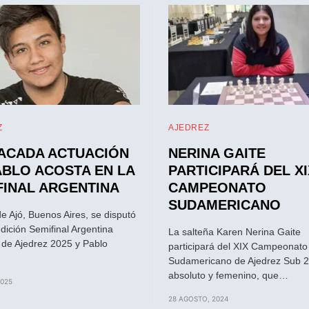
Z
AJEDREZ
ACADA ACTUACIÓN
NERINA GAITE
ABLO ACOSTA EN LA
PARTICIPARÁ DEL XI
FINAL ARGENTINA
CAMPEONATO
SUDAMERICANO
e Ajó, Buenos Aires, se disputó
edición Semifinal Argentina
La salteña Karen Nerina Gaite
 de Ajedrez 2025 y Pablo
participará del XIX Campeonato
…
Sudamericano de Ajedrez Sub 2
absoluto y femenino, que…
2025
28 AGOSTO, 2024