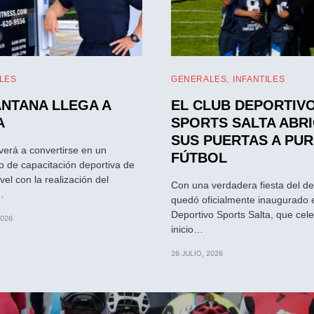
LES
GENERALES
INFANTILES
ANTANA LLEGA A
EL CLUB DEPORTIV
A
SPORTS SALTA ABR
SUS PUERTAS A PU
lverá a convertirse en un
FÚTBOL
o de capacitación deportiva de
vel con la realización del
Con una verdadera fiesta del d
…
quedó oficialmente inaugurado 
Deportivo Sports Salta, que cele
2026
inicio…
26 JULIO, 2026