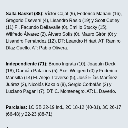
Salta Basket (88):
Víctor Cajal (9), Federico Mariani (16),
Gregorio Eseverri (4), Lisandro Rasio (19) y Scott Cutley
(11) FI. Facundo Dellavalle (0), Emilio Stucky (15),
Wilfredo Álvarez (2), Álvaro Solís (0), Mauro Girón (0) y
Lisandro Fernández (12). DT: Leandro Hiriart. AT: Ramiro
Díaz Cuello. AT: Pablo Olivera.
Independiente (71):
Bruno Ingrata (10), Joaquín Deck
(18), Damián Palacios (5), Axel Weigend (0) y Federico
Mansilla (14) FI. Alejo Traverso (5), José Elías Martínez
Juárez (2), Nicolás Kakalo (8), Sergio Corbalán (2) y
Luciano Pagani (7). DT: C. Montenegro. AT: L. Daverio.
Parciales:
1C SB 22-19 Ind., 2C 18-12 (40-31), 3C 26-17
(66-48) y 22-23 (88-71)