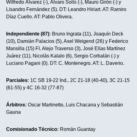
Wilfredo Álvarez (-), Álvaro Solís (-), Mauro Girón (-) y
Lisandro Fernández (5). DT: Leandro Hiriart. AT: Ramiro
Díaz Cuello. AT: Pablo Olivera.
Independiente (87):
Bruno Ingrata (11), Joaquín Deck
(10), Damián Palacios (5), Axel Weigend (26) y Federico
Mansilla (15) FI. Alejo Traverso (3), José Elías Martínez
Juárez (11), Nicolás Kalalo (6), Sergio Corbalán (-) y
Luciano Pagani (0). DT: C. Montenegro. AT: L. Daverio.
Parciales:
1C SB 19-22 Ind., 2C 21-18 (40-40), 3C 21-15
(61-55) y 4C 16-32 (77-87)
Árbitros:
Oscar Martinetto, Luis Chacana y Sebastián
Gauna
Comisionado Técnico:
Román Guantay