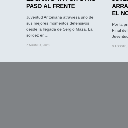
PASO AL FRENTE
ARRA
EL N
Juventud Antoniana atraviesa uno de
sus mejores momentos defensivos
Por la p
desde la llegada de Sergio Maza. La
Final de
solidez en…
Juventud
7 AGOSTO, 2026
3 AGOSTO,