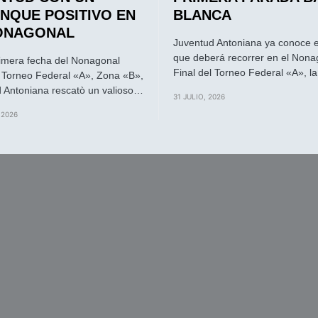
NQUE POSITIVO EN
BLANCA
ONAGONAL
Juventud Antoniana ya conoce 
que deberá recorrer en el Nona
rimera fecha del Nonagonal
Final del Torneo Federal «A», l
l Torneo Federal «A», Zona «B»,
 Antoniana rescatò un valioso…
31 JULIO, 2026
 2026