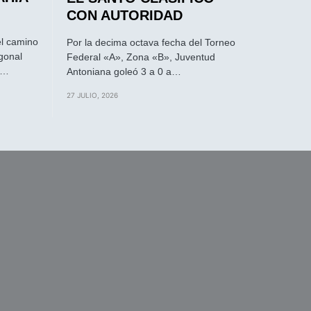
CON AUTORIDAD
el camino
Por la decima octava fecha del Torneo
gonal
Federal «A», Zona «B», Juventud
a…
Antoniana goleó 3 a 0 a…
27 JULIO, 2026