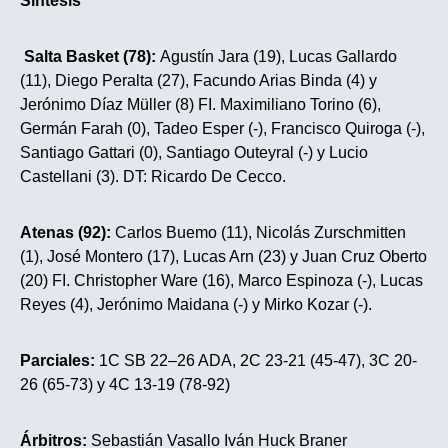
Síntesis
Salta Basket
(78):
Agustín Jara (19),
Lucas Gallardo
(11), Diego Peralta (27), Facundo Arias Binda (4) y
Jerónimo Díaz Müller (8) FI. Maximiliano Torino (6),
Germán Farah (0), Tadeo Esper (-), Francisco Quiroga (-),
Santiago Gattari (0), Santiago Outeyral (-) y Lucio
Castellani (3). DT: Ricardo De Cecco.
Atenas (92):
Carlos Buemo (11), Nicolás Zurschmitten
(1), José Montero (17), Lucas Arn (23) y Juan Cruz Oberto
(20) FI. Christopher Ware (16), Marco Espinoza (-), Lucas
Reyes (4), Jerónimo Maidana (-) y Mirko Kozar (-).
Parciales:
1C
SB 22–26 ADA, 2C 23-21 (45-47), 3C 20-
26 (65-73) y 4C 13-19 (78-92)
Árbitros:
Sebastián Vasallo Iván Huck Braner