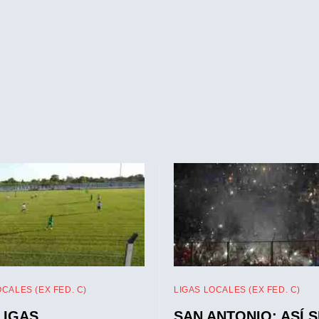
OCALES (EX FED. C)
LIGAS LOCALES (EX FED. C)
LIGAS
SAN ANTONIO: ASÍ S