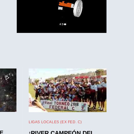
LIGAS LOCALES (EX FED. C)
E
¡RIVER CAMPEÓN DEL