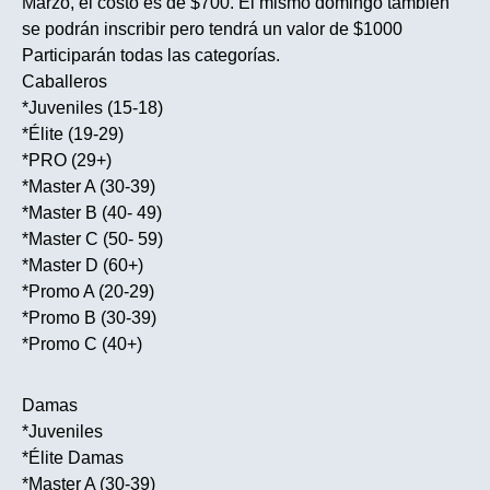
Marzo, el costo es de $700. El mismo domingo también
se podrán inscribir pero tendrá un valor de $1000
Participarán todas las categorías.
Caballeros
*Juveniles (15-18)
*Élite (19-29)
*PRO (29+)
*Master A (30-39)
*Master B (40- 49)
*Master C (50- 59)
*Master D (60+)
*Promo A (20-29)
*Promo B (30-39)
*Promo C (40+)
Damas
*Juveniles
*Élite Damas
*Master A (30-39)