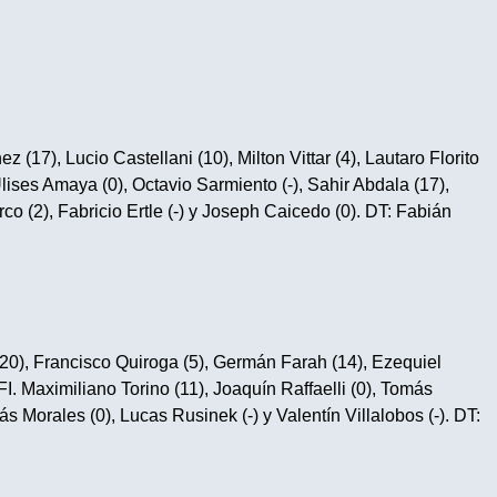
 (17), Lucio Castellani (10), Milton Vittar (4), Lautaro Florito
lises Amaya (0), Octavio Sarmiento (-), Sahir Abdala (17),
o (2), Fabricio Ertle (-) y Joseph Caicedo (0). DT: Fabián
20), Francisco Quiroga (5), Germán Farah (14), Ezequiel
FI. Maximiliano Torino (11), Joaquín Raffaelli (0), Tomás
ás Morales (0), Lucas Rusinek (-) y Valentín Villalobos (-). DT: